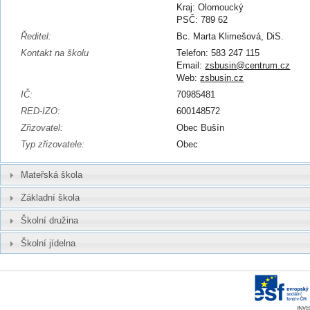
Kraj: Olomoucký
PSČ: 789 62
Ředitel:
Bc. Marta Klimešová, DiS.
Kontakt na školu
Telefon: 583 247 115
Email:
zsbusin@centrum.cz
Web:
zsbusin.cz
IČ:
70985481
RED-IZO:
600148572
Zřizovatel:
Obec Bušín
Typ zřizovatele:
Obec
Mateřská škola
Základní škola
Školní družina
Školní jídelna