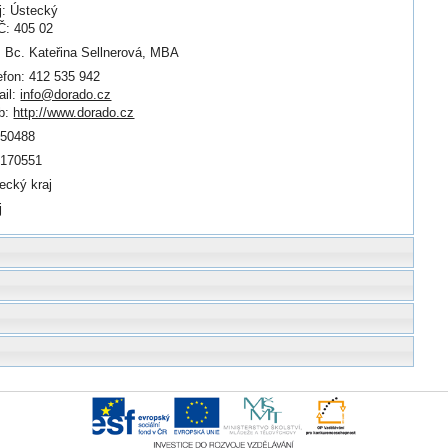
j: Ústecký
: 405 02
. Bc. Kateřina Sellnerová, MBA
efon: 412 535 942
il:
info@dorado.cz
b:
http://www.dorado.cz
450488
0170551
ecký kraj
j