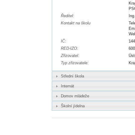
Kra
PSČ
Ředitel:
Ing
Kontakt na školu
Tel
Ema
We
IČ:
14
RED-IZO:
60
Zřizovatel:
Úst
Typ zřizovatele:
Kra
Střední škola
Internát
Domov mládeže
Školní jídelna