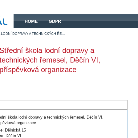
HOME
HOME
GDPR
STŘEDNÍ ŠKOLA LODNÍ DOPRAVY A TECHNICKÝCH ŘEMESEL, DĚČÍN VI, PŘÍSPĚVKOVÁ ORGANIZACE
Střední škola lodní dopravy a
technických řemesel, Děčín VI,
příspěvková organizace
ední škola lodní dopravy a technických řemesel, Děčín VI,
spěvková organizace
ce: Dělnická 15
c: Děčín VI