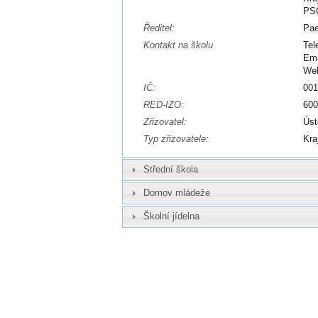
PSČ
Ředitel:
Pae
Kontakt na školu
Tel
Ema
We
IČ:
00
RED-IZO:
60
Zřizovatel:
Úst
Typ zřizovatele:
Kra
Střední škola
Domov mládeže
Školní jídelna