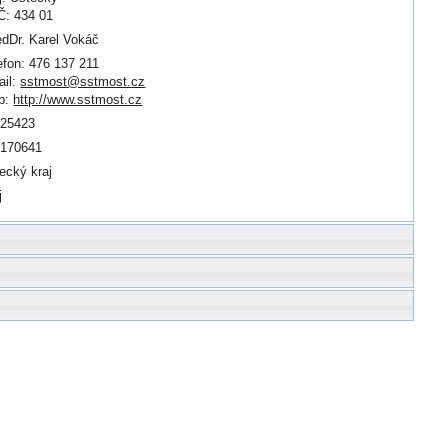
: 434 01
dDr. Karel Vokáč
efon: 476 137 211
il:
sstmost@sstmost.cz
b:
http://www.sstmost.cz
125423
0170641
ecký kraj
j