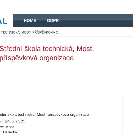
HOME
HOME
GDPR
STŘEDNÍ ŠKOLA TECHNICKÁ, MOST, PŘÍSPĚVKOVÁ ORGANIZACE
Střední škola technická, Most,
příspěvková organizace
ední škola technická, Most, příspěvková organizace
ce: Dělnická 21
c: Most
j: Ústecký