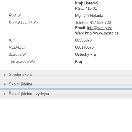
Kraj: Ústecký
PSČ: 415 01
Ředitel:
Mgr. Jiří Nekuda
Kontakt na školu
Telefon: 417 537 730
Email:
info@sostp.cz
Web:
http://www.sostp.cz
IČ:
00555878
RED-IZO:
600170675
Zřizovatel:
Ústecký kraj
Typ zřizovatele:
Kraj
Střední škola
Školní jídelna
Školní jídelna - výdejna