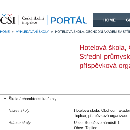
HOME
HOME
G
HOME
»
VYHLEDÁVÁNÍ ŠKOLY
»
Hotelová škola,
Střední průmyslo
příspěvková org
Škola / charakteristika školy
Název školy:
Hotelová škola, Obchodní akadem
Teplice, příspěvková organizace
Adresa školy:
Ulice: Benešovo náměstí 1
Obec: Teplice