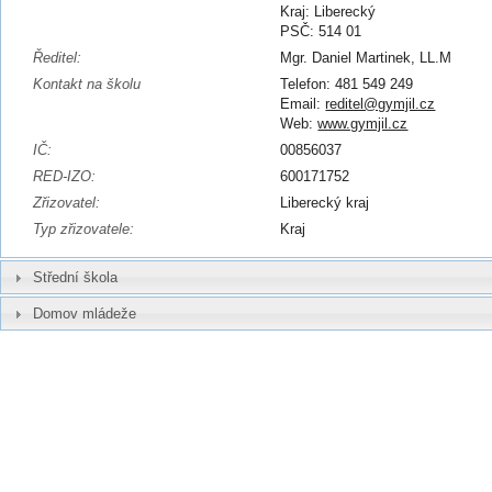
Kraj: Liberecký
PSČ: 514 01
Ředitel:
Mgr. Daniel Martinek, LL.M
Kontakt na školu
Telefon: 481 549 249
Email:
reditel@gymjil.cz
Web:
www.gymjil.cz
IČ:
00856037
RED-IZO:
600171752
Zřizovatel:
Liberecký kraj
Typ zřizovatele:
Kraj
Střední škola
Domov mládeže