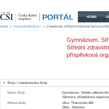
HOME
HOME
G
HOME
»
VYHLEDÁVÁNÍ ŠKOLY
»
Gymnázium, Stře
Střední zdravotn
příspěvková org
Škola / charakteristika školy
Název školy:
Gymnázium, Střední odborná škol
Jilemnice, příspěvková organiza
Adresa školy:
Ulice: Tkalcovská 460
Obec: Jilemnice