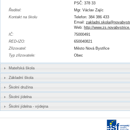
PSČ: 378 33
Ředitel:
Mgr. Václav Zajíc
Kontakt na školu
Telefon: 384 386 433
Email:
zakladni.skola@novabystr
Web:
http://www.zs.novabystrice
IČ:
75000491
RED-IZO:
650040821
Zřizovatel:
Město Nová Bystřice
Typ zřizovatele:
Obec
Mateřská škola
Základní škola
Školní družina
Školní jídelna
Školní jídelna - výdejna