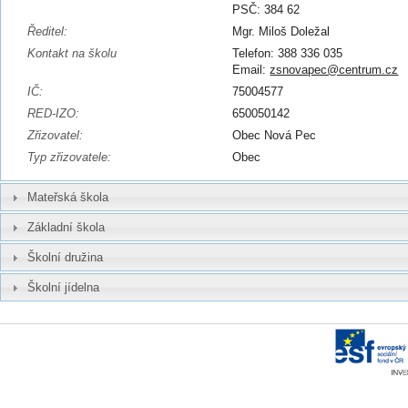
PSČ: 384 62
Ředitel:
Mgr. Miloš Doležal
Kontakt na školu
Telefon: 388 336 035
Email:
zsnovapec@centrum.cz
IČ:
75004577
RED-IZO:
650050142
Zřizovatel:
Obec Nová Pec
Typ zřizovatele:
Obec
Mateřská škola
Základní škola
Školní družina
Školní jídelna