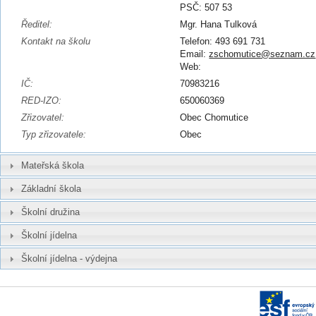
PSČ: 507 53
Ředitel:
Mgr. Hana Tulková
Kontakt na školu
Telefon: 493 691 731
Email:
zschomutice@seznam.cz
Web:
IČ:
70983216
RED-IZO:
650060369
Zřizovatel:
Obec Chomutice
Typ zřizovatele:
Obec
Mateřská škola
Základní škola
Školní družina
Školní jídelna
Školní jídelna - výdejna