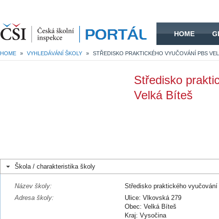
HOME
HOME
G
HOME
»
VYHLEDÁVÁNÍ ŠKOLY
»
Středisko prakt
Velká Bíteš
Škola / charakteristika školy
Název školy:
Středisko praktického vyučován
Adresa školy:
Ulice: Vlkovská 279
Obec: Velká Bíteš
Kraj: Vysočina