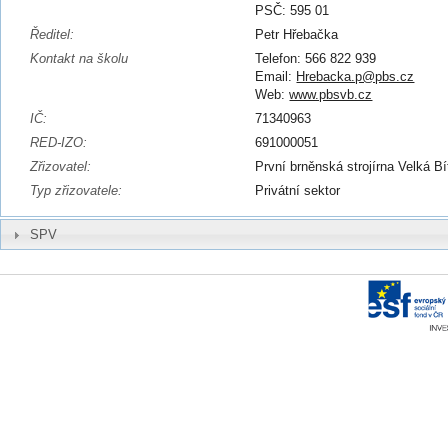
PSČ: 595 01
Ředitel:
Petr Hřebačka
Kontakt na školu
Telefon: 566 822 939
Email:
Hrebacka.p@pbs.cz
Web:
www.pbsvb.cz
IČ:
71340963
RED-IZO:
691000051
Zřizovatel:
První brněnská strojírna Velká Bí
Typ zřizovatele:
Privátní sektor
SPV