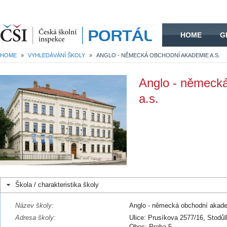
HOME
HOME
G
HOME
»
VYHLEDÁVÁNÍ ŠKOLY
»
ANGLO - NĚMECKÁ OBCHODNÍ AKADEMIE A.S.
Anglo - německ
a.s.
Škola / charakteristika školy
Název školy:
Anglo - německá obchodní akade
Adresa školy:
Ulice: Prusíkova 2577/16, Stodů
Obec: Praha 5