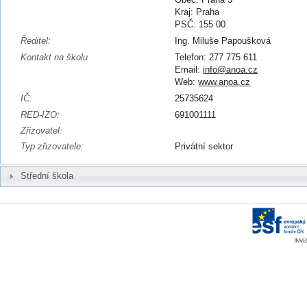
Kraj: Praha
PSČ: 155 00
Ředitel:
Ing. Miluše Papoušková
Kontakt na školu
Telefon: 277 775 611
Email:
info@anoa.cz
Web:
www.anoa.cz
IČ:
25735624
RED-IZO:
691001111
Zřizovatel:
Typ zřizovatele:
Privátní sektor
Střední škola