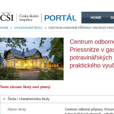
HOME
HOME
G
HOME
»
VYHLEDÁVÁNÍ ŠKOLY
»
Centrum odborné
Priessnitze v g
potravinářských 
praktického vyu
Tento záznam školy není platný.
Škola / charakteristika školy
Název školy:
Centrum odborné přípravy Vincen
potravinářských oborech - středi