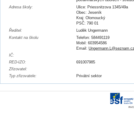
Adresa školy:
Ulice: Priessnitzova 1345/49a
Obec: Jeseník
Kraj: Olomoucký
PSČ: 790 01
Ředitel:
Luděk Ungermann
Kontakt na školu
Telefon: 584491119
Mobil: 603954586
Email:
Ungermann.L@seznam.c
IČ:
RED-IZO:
691007985
Zřizovatel:
Typ zřizovatele:
Privátní sektor