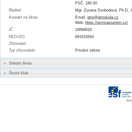
PSČ: 180 00
Ředitel:
Mgr. Zuzana Svobodová, Ph.D., 
Kontakt na školu
Email:
gtm@gtmskola.cz
Web:
https://gymnaziumtm.cz/
IČ:
10894918
RED-IZO:
691015554
Zřizovatel:
Typ zřizovatele:
Privátní sektor
Střední škola
Školní klub