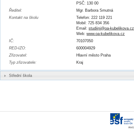
PSČ: 130 00
Ředitel:
Mgr. Barbora Smutná
Kontakt na školu
Telefon: 222 119 221
Mobil: 725 834 356
Email:
studijni@oa-kubelikova.c
Web:
www.oa-kubelikova.cz
IČ:
70107050
RED-IZO:
600004929
Zřizovatel:
Hlavní město Praha
Typ zřizovatele:
Kraj
Střední škola