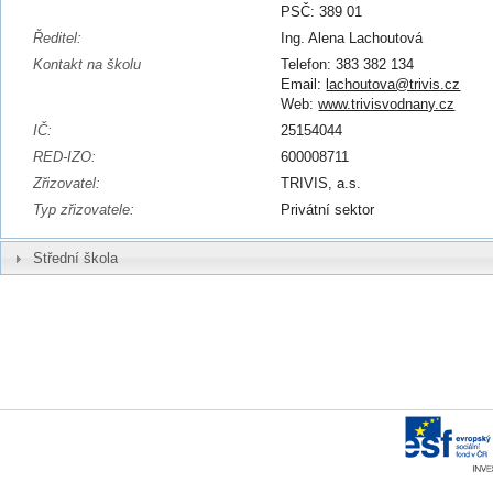
PSČ: 389 01
Ředitel:
Ing. Alena Lachoutová
Kontakt na školu
Telefon: 383 382 134
Email:
lachoutova@trivis.cz
Web:
www.trivisvodnany.cz
IČ:
25154044
RED-IZO:
600008711
Zřizovatel:
TRIVIS, a.s.
Typ zřizovatele:
Privátní sektor
Střední škola