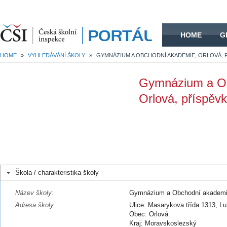
HOME
HOME
G
HOME
»
VYHLEDÁVÁNÍ ŠKOLY
»
Gymnázium a O
Orlová, příspěv
Škola / charakteristika školy
Název školy:
Gymnázium a Obchodní akademie
Adresa školy:
Ulice: Masarykova třída 1313, L
Obec: Orlová
Kraj: Moravskoslezský