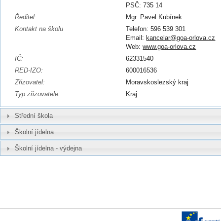
PSČ: 735 14
Ředitel:
Mgr. Pavel Kubínek
Kontakt na školu
Telefon: 596 539 301
Email:
kancelar@goa-orlova.cz
Web:
www.goa-orlova.cz
IČ:
62331540
RED-IZO:
600016536
Zřizovatel:
Moravskoslezský kraj
Typ zřizovatele:
Kraj
Střední škola
Školní jídelna
Školní jídelna - výdejna