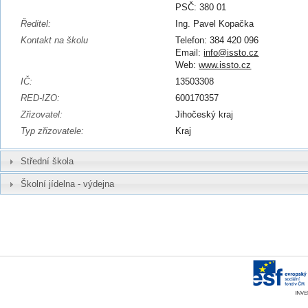
PSČ: 380 01
Ředitel:
Ing. Pavel Kopačka
Kontakt na školu
Telefon: 384 420 096
Email:
info@issto.cz
Web:
www.issto.cz
IČ:
13503308
RED-IZO:
600170357
Zřizovatel:
Jihočeský kraj
Typ zřizovatele:
Kraj
Střední škola
Školní jídelna - výdejna