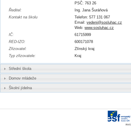
PSČ: 763 26
Ředitel:
Ing. Jana Šuráňová
Kontakt na školu
Telefon: 577 131 067
Email:
vedeni@sosluhac.cz
Web:
www.sosluhac.cz
IČ:
61715999
RED-IZO:
600171078
Zřizovatel:
Zlínský kraj
Typ zřizovatele:
Kraj
Střední škola
Domov mládeže
Školní jídelna