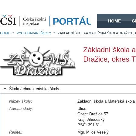
HOME
HOME
G
HOME
»
VYHLEDÁVÁNÍ ŠKOLY
»
Základní škola 
Dražice, okres 
Škola / charakteristika školy
Název školy:
Základní škola a Mateřská škola
Adresa školy:
Ulice:
Obec: Dražice 57
Kraj: Jihočeský
PSČ: 391 31
Ředitel:
Mgr. Miloš Veselý