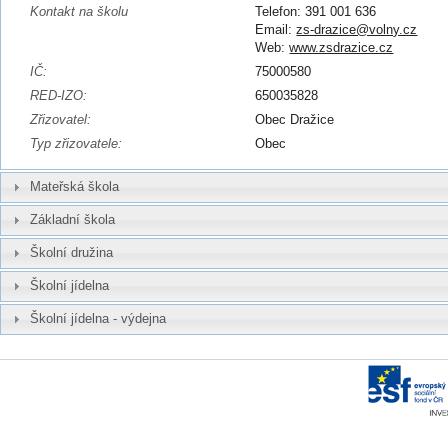
Kontakt na školu
Telefon: 391 001 636
Email:
zs-drazice@volny.cz
Web:
www.zsdrazice.cz
IČ:
75000580
RED-IZO:
650035828
Zřizovatel:
Obec Dražice
Typ zřizovatele:
Obec
Mateřská škola
Základní škola
Školní družina
Školní jídelna
Školní jídelna - výdejna