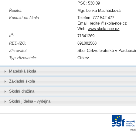
PSČ: 530 09
Ředitel:
Mgr. Lenka Macháčková
Kontakt na školu
Telefon: 777 542 477
Email:
reditel@skola-noe.cz
Web:
www.skola-noe.cz
IČ:
71341269
RED-IZO:
691002568
Zřizovatel:
Sbor Církve bratrské v Pardubicí
Typ zřizovatele:
Církev
Mateřská škola
Základní škola
Školní družina
Školní jídelna - výdejna