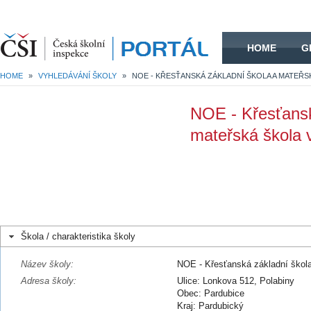
HOME
HOME
G
HOME
»
VYHLEDÁVÁNÍ ŠKOLY
»
NOE - Křesťansk
mateřská škola 
Škola / charakteristika školy
Název školy:
NOE - Křesťanská základní škola
Adresa školy:
Ulice: Lonkova 512, Polabiny
Obec: Pardubice
Kraj: Pardubický