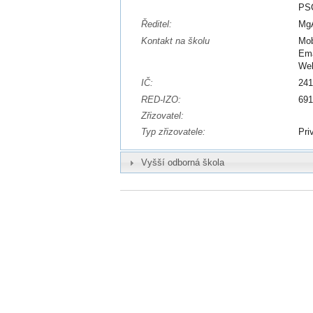
PSČ
Ředitel:
MgA
Kontakt na školu
Mob
Ema
We
IČ:
24
RED-IZO:
69
Zřizovatel:
Typ zřizovatele:
Pri
Vyšší odborná škola