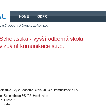
HOME
HOME
GDPR
SCHOLASTIKA - VYŠŠÍ ODBORNÁ ŠKOLA VIZUÁLNÍ KOMUNIKACE S.R.O.
Scholastika - vyšší odborná škola
vizuální komunikace s.r.o.
olastika - vyšší odborná škola vizuální komunikace s.r.o.
ce: Schnirchova 662/22, Holešovice
c: Praha 7
j: Praha