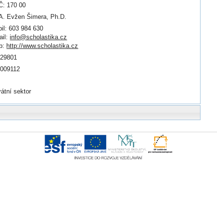
: 170 00
. Evžen Šimera, Ph.D.
il: 603 984 630
il:
info@scholastika.cz
b:
http://www.scholastika.cz
129801
1009112
vátní sektor