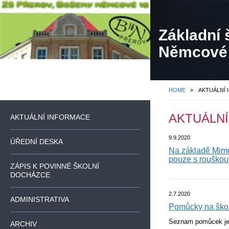
Základní 
Němcové
HOME
»
AKTUÁLNÍ
AKTUÁLN
AKTUÁLNÍ INFORMACE
9.9.2020
ÚŘEDNÍ DESKA
Na základě Mimoř
pouze s rouškou
ZÁPIS K POVINNÉ ŠKOLNÍ
DOCHÁZCE
2.7.2020
ADMINISTRATIVA
Pomůcky na škol
Seznam pomůcek jedn
ARCHIV