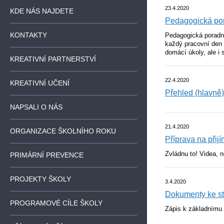
23.4.2020
KDE NÁS NAJDETE
Pedagogická po
KONTAKTY
Pedagogická poradna
každý pracovní den o
domácí úkoly, ale i 
KREATIVNÍ PARTNERSTVÍ
22.4.2020
KREATIVNÍ UČENÍ
Přehled (hlavně)
NAPSALI O NÁS
21.4.2020
ORGANIZACE ŠKOLNÍHO ROKU
Příprava na přij
Zvládnu to! Videa, 
PRIMÁRNÍ PREVENCE
PROJEKTY ŠKOLY
3.4.2020
Dokumenty ke st
PROGRAMOVÉ CÍLE ŠKOLY
Zápis k základnímu 