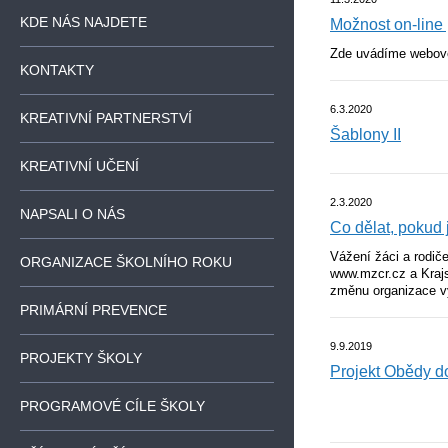
KDE NÁS NAJDETE
Možnost on-line
Zde uvádíme webové 
KONTAKTY
6.3.2020
KREATIVNÍ PARTNERSTVÍ
Šablony II
KREATIVNÍ UČENÍ
2.3.2020
NAPSALI O NÁS
Co dělat, pokud 
Vážení žáci a rodič
ORGANIZACE ŠKOLNÍHO ROKU
www.mzcr.cz a Kraj
změnu organizace vý
PRIMÁRNÍ PREVENCE
9.9.2019
PROJEKTY ŠKOLY
Projekt Obědy d
PROGRAMOVÉ CÍLE ŠKOLY