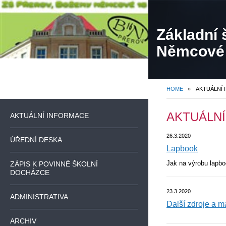
Základní 
Němcové
HOME
»
AKTUÁLNÍ
AKTUÁLN
AKTUÁLNÍ INFORMACE
26.3.2020
ÚŘEDNÍ DESKA
Lapbook
Jak na výrobu lapb
ZÁPIS K POVINNÉ ŠKOLNÍ
DOCHÁZCE
23.3.2020
ADMINISTRATIVA
Další zdroje a m
ARCHIV