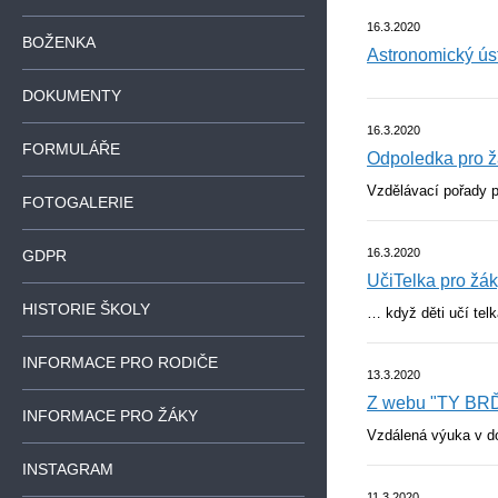
16.3.2020
BOŽENKA
Astronomický úst
DOKUMENTY
16.3.2020
FORMULÁŘE
Odpoledka pro ž
Vzdělávací pořady p
FOTOGALERIE
16.3.2020
GDPR
UčiTelka pro žák
HISTORIE ŠKOLY
… když děti učí tel
INFORMACE PRO RODIČE
13.3.2020
Z webu "TY BR
INFORMACE PRO ŽÁKY
Vzdálená výuka v do
INSTAGRAM
11.3.2020