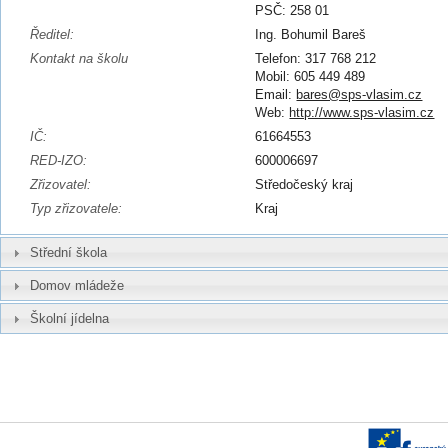
PSČ: 258 01
Ředitel:
Ing. Bohumil Bareš
Kontakt na školu
Telefon: 317 768 212
Mobil: 605 449 489
Email:
bares@sps-vlasim.cz
Web:
http://www.sps-vlasim.cz
IČ:
61664553
RED-IZO:
600006697
Zřizovatel:
Středočeský kraj
Typ zřizovatele:
Kraj
Střední škola
Domov mládeže
Školní jídelna