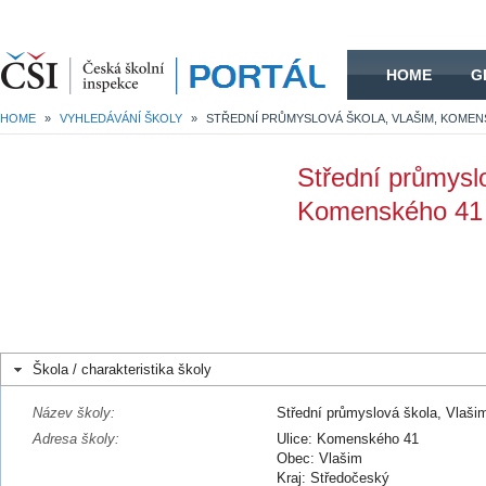
HOME
HOME
G
HOME
»
VYHLEDÁVÁNÍ ŠKOLY
»
Střední průmysl
Komenského 41
Škola / charakteristika školy
Název školy:
Střední průmyslová škola, Vlaš
Adresa školy:
Ulice: Komenského 41
Obec: Vlašim
Kraj: Středočeský