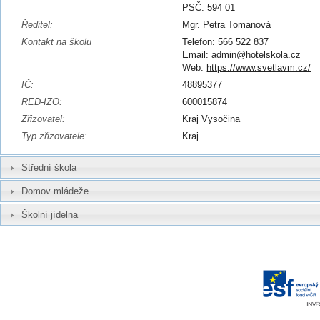
PSČ: 594 01
Ředitel:
Mgr. Petra Tomanová
Kontakt na školu
Telefon: 566 522 837
Email:
admin@hotelskola.cz
Web:
https://www.svetlavm.cz/
IČ:
48895377
RED-IZO:
600015874
Zřizovatel:
Kraj Vysočina
Typ zřizovatele:
Kraj
Střední škola
Domov mládeže
Školní jídelna