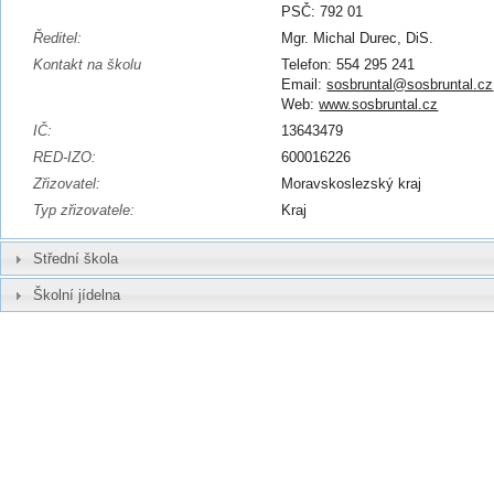
PSČ: 792 01
Ředitel:
Mgr. Michal Durec, DiS.
Kontakt na školu
Telefon: 554 295 241
Email:
sosbruntal@sosbruntal.cz
Web:
www.sosbruntal.cz
IČ:
13643479
RED-IZO:
600016226
Zřizovatel:
Moravskoslezský kraj
Typ zřizovatele:
Kraj
Střední škola
Školní jídelna