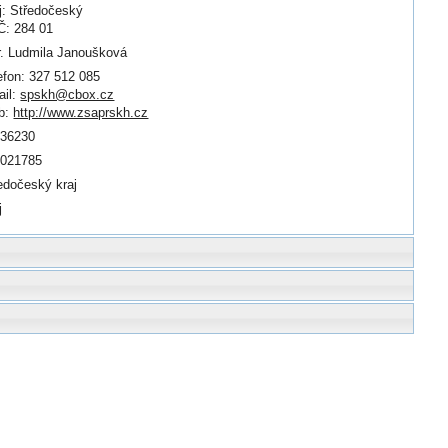
j: Středočeský
: 284 01
. Ludmila Janoušková
efon: 327 512 085
il:
spskh@cbox.cz
b:
http://www.zsaprskh.cz
836230
0021785
edočeský kraj
j