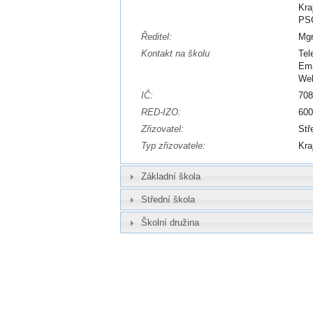
Kra
PSČ
Ředitel:
Mgr
Kontakt na školu
Tel
Ema
We
IČ:
70
RED-IZO:
60
Zřizovatel:
Stř
Typ zřizovatele:
Kra
Základní škola
Střední škola
Školní družina