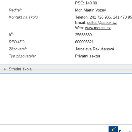
PSČ: 140 00
Ředitel:
Mgr. Martin Vozný
Kontakt na školu
Telefon: 241 726 935, 241 470 9
Email:
soltes@ssouk.cz
Web:
www.mouss.cz
IČ:
25638530
RED-IZO:
600005321
Zřizovatel:
Jaroslava Rakušanová
Typ zřizovatele:
Privátní sektor
Střední škola