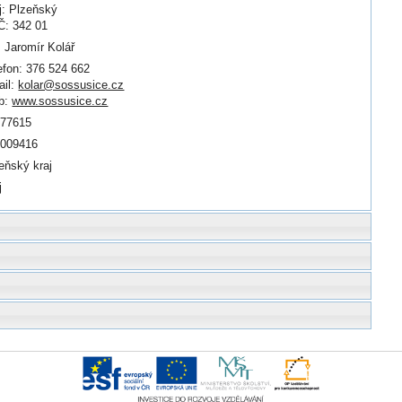
j: Plzeňský
: 342 01
. Jaromír Kolář
efon: 376 524 662
il:
kolar@sossusice.cz
b:
www.sossusice.cz
077615
0009416
eňský kraj
j