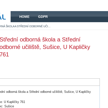
HOME
HOME
GDPR
STŘEDNÍ ODBORNÁ ŠKOLA A STŘEDNÍ ODBORNÉ UČILIŠTĚ, SUŠICE, U KAPLIČKY 761
Střední odborná škola a Střední
odborné učiliště, Sušice, U Kapličky
761
ední odborná škola a Střední odborné učiliště, Sušice, U Kapličky
1
ce: U Kapličky 761
c: Sušice