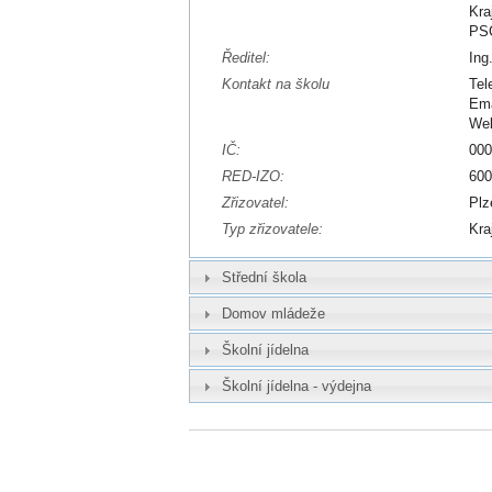
Kra
PSČ
Ředitel:
Ing
Kontakt na školu
Tel
Ema
We
IČ:
00
RED-IZO:
60
Zřizovatel:
Plz
Typ zřizovatele:
Kra
Střední škola
Domov mládeže
Školní jídelna
Školní jídelna - výdejna