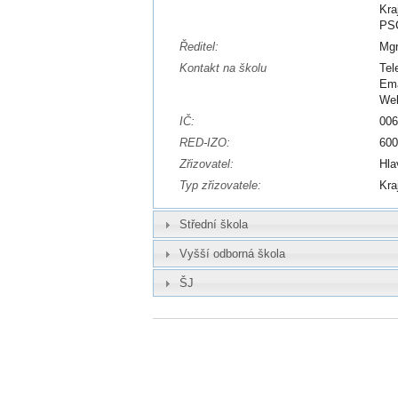
Kra
PSČ
Ředitel:
Mgr
Kontakt na školu
Tel
Ema
We
IČ:
00
RED-IZO:
60
Zřizovatel:
Hla
Typ zřizovatele:
Kra
Střední škola
Vyšší odborná škola
ŠJ