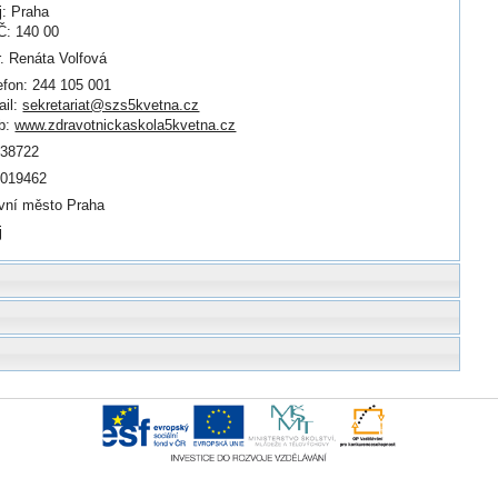
j: Praha
: 140 00
. Renáta Volfová
efon: 244 105 001
il:
sekretariat@szs5kvetna.cz
b:
www.zdravotnickaskola5kvetna.cz
638722
0019462
vní město Praha
j