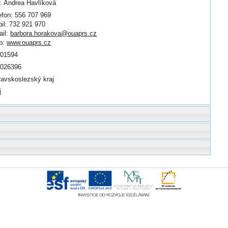
. Andrea Havlíková
efon: 556 707 969
il: 732 921 970
il:
barbora.horakova@ouaprs.cz
b:
www.ouaprs.cz
601594
0026396
avskoslezský kraj
j