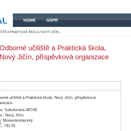
HOME
HOME
GDPR
ODBORNÉ UČILIŠTĚ A PRAKTICKÁ ŠKOLA, NOVÝ JIČÍN, PŘÍSPĚVKOVÁ ORGANIZACE
Odborné učiliště a Praktická škola,
Nový Jičín, příspěvková organizace
orné učiliště a Praktická škola, Nový Jičín, příspěvková
anizace
ce: Sokolovská 487/45
c: Nový Jičín
j: Moravskoslezský
: 741 01