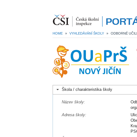
HOME
»
VYHLEDÁVÁNÍ ŠKOLY
»
Škola / charakteristika školy
Název školy:
Odb
org
Adresa školy:
Uli
Obe
Kra
PSČ