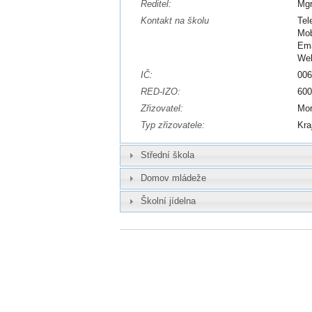
Ředitel:
Mgr
Kontakt na školu
Tel
Mob
Ema
We
IČ:
00
RED-IZO:
60
Zřizovatel:
Mor
Typ zřizovatele:
Kra
Střední škola
Domov mládeže
Školní jídelna