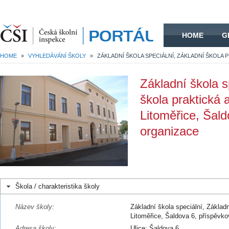
HOME
HOME
G
HOME
»
VYHLEDÁVÁNÍ ŠKOLY
»
Základní škola s
škola praktická 
Litoměřice, Šal
organizace
Škola / charakteristika školy
Název školy:
Základní škola speciální, Základn
Litoměřice, Šaldova 6, příspěvk
Adresa školy:
Ulice: Šaldova 6