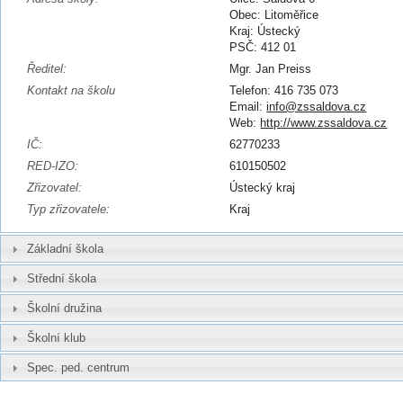
Obec: Litoměřice
Kraj: Ústecký
PSČ: 412 01
Ředitel:
Mgr. Jan Preiss
Kontakt na školu
Telefon: 416 735 073
Email:
info@zssaldova.cz
Web:
http://www.zssaldova.cz
IČ:
62770233
RED-IZO:
610150502
Zřizovatel:
Ústecký kraj
Typ zřizovatele:
Kraj
Základní škola
Střední škola
Školní družina
Školní klub
Spec. ped. centrum