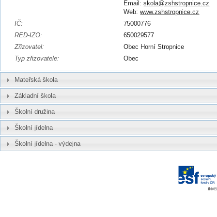
Email:
skola@zshstropnice.cz
Web:
www.zshstropnice.cz
IČ:
75000776
RED-IZO:
650029577
Zřizovatel:
Obec Horní Stropnice
Typ zřizovatele:
Obec
Mateřská škola
Základní škola
Školní družina
Školní jídelna
Školní jídelna - výdejna