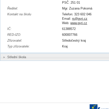
PSČ: 251 01
Ředitel:
Mgr. Zuzana Pokorná
Kontakt na školu
Telefon: 323 602 046
Email:
rs@gyri.cz
Web:
www.gyri.cz
IČ:
61388572
RED-IZO:
600007766
Zřizovatel:
Středočeský kraj
Typ zřizovatele:
Kraj
Střední škola