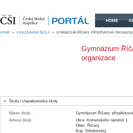
HOME
HOME
G
HOME
»
VYHLEDÁVÁNÍ ŠKOLY
»
GYMNÁZIUM ŘÍČANY, PŘÍSPĚVKOVÁ ORGANIZA
Gymnázium Říča
organizace
Škola / charakteristika školy
Název školy:
Gymnázium Říčany, příspěvková
Adresa školy:
Ulice: Komenského náměstí 1
Obec: Říčany
Kraj: Středočeský