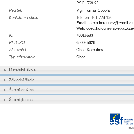
PSČ: 569 93
Ředitel:
Mgr. Tomáš Sobola
Kontakt na školu
Telefon: 461 728 136
Email:
skola.korouhev@email.cz
Web:
obec.korouhev.sweb.cz/Za
IČ:
75016583
RED-IZO:
650045629
Zřizovatel:
Obec Korouhev
Typ zřizovatele:
Obec
Mateřská škola
Základní škola
Školní družina
Školní jídelna