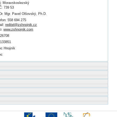
j: Moravskoslezský
: 739 53
r. Mgr. Pavel Olšovský, Ph.D.
efon: 558 694 275
il:
reditel@zshnojnik.cz
b:
www.zshnojnik.com
026708
0133851
c Hnojník
ec