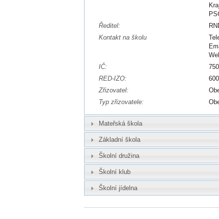
Kra
PSČ
Ředitel:
RND
Kontakt na školu
Tel
Ema
We
IČ:
75
RED-IZO:
60
Zřizovatel:
Obe
Typ zřizovatele:
Ob
Mateřská škola
Základní škola
Školní družina
Školní klub
Školní jídelna