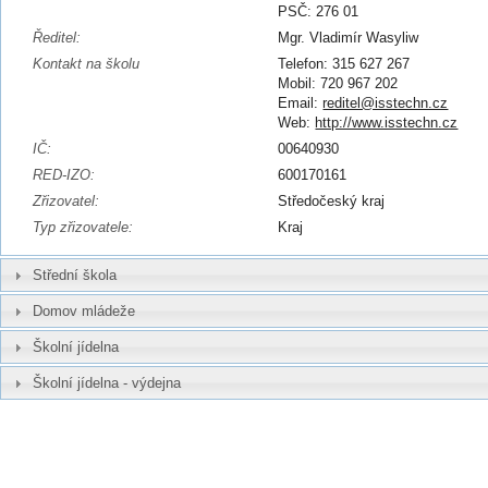
PSČ: 276 01
Ředitel:
Mgr. Vladimír Wasyliw
Kontakt na školu
Telefon: 315 627 267
Mobil: 720 967 202
Email:
reditel@isstechn.cz
Web:
http://www.isstechn.cz
IČ:
00640930
RED-IZO:
600170161
Zřizovatel:
Středočeský kraj
Typ zřizovatele:
Kraj
Střední škola
Domov mládeže
Školní jídelna
Školní jídelna - výdejna