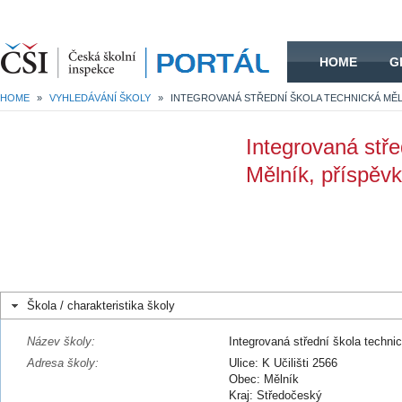
HOME
HOME
G
HOME
»
VYHLEDÁVÁNÍ ŠKOLY
»
Integrovaná stře
Mělník, příspěv
Škola / charakteristika školy
Název školy:
Integrovaná střední škola techni
Adresa školy:
Ulice: K Učilišti 2566
Obec: Mělník
Kraj: Středočeský