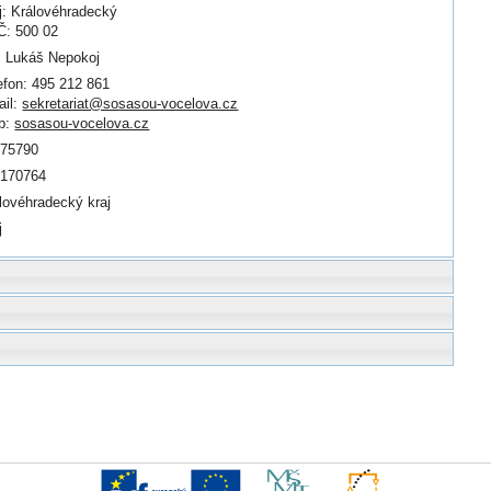
j: Královéhradecký
: 500 02
. Lukáš Nepokoj
efon: 495 212 861
il:
sekretariat@sosasou-vocelova.cz
b:
sosasou-vocelova.cz
175790
0170764
lovéhradecký kraj
j