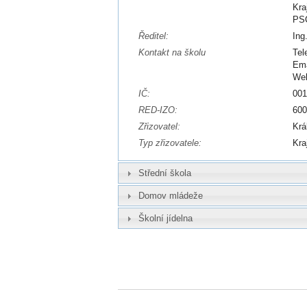
Kra
PSČ
Ředitel:
Ing
Kontakt na školu
Tel
Ema
We
IČ:
00
RED-IZO:
60
Zřizovatel:
Krá
Typ zřizovatele:
Kra
Střední škola
Domov mládeže
Školní jídelna