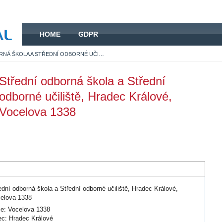
HOME
HOME
GDPR
STŘEDNÍ ODBORNÁ ŠKOLA A STŘEDNÍ ODBORNÉ UČILIŠTĚ, HRADEC KRÁLOVÉ, VOCELOVA 1338
Střední odborná škola a Střední
odborné učiliště, Hradec Králové,
Vocelova 1338
ední odborná škola a Střední odborné učiliště, Hradec Králové,
elova 1338
ce: Vocelova 1338
c: Hradec Králové