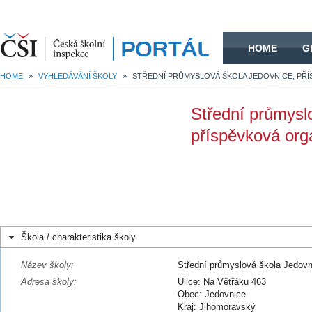
HOME
HOME
G
HOME
»
VYHLEDÁVÁNÍ ŠKOLY
»
Střední průmysl
příspěvková org
Škola / charakteristika školy
Název školy:
Střední průmyslová škola Jedovn
Adresa školy:
Ulice: Na Větřáku 463
Obec: Jedovnice
Kraj: Jihomoravský