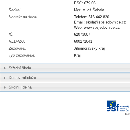
PSČ: 679 06
Ředitel:
Mgr. Miloš Šebela
Kontakt na školu
Telefon: 516 442 820
Email:
skola@spsjedovnice.cz
Web:
www.spsjedovnice.cz
IČ:
62073087
RED-IZO:
600171841
Zřizovatel:
Jihomoravský kraj
Typ zřizovatele:
Kraj
Střední škola
Domov mládeže
Školní jídelna