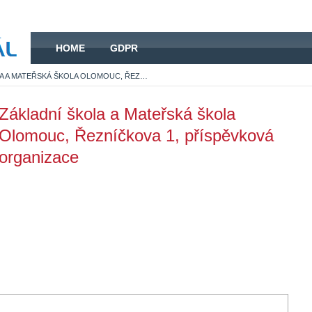
HOME
HOME
GDPR
ZÁKLADNÍ ŠKOLA A MATEŘSKÁ ŠKOLA OLOMOUC, ŘEZNÍČKOVA 1, PŘÍSPĚVKOVÁ ORGANIZACE
Základní škola a Mateřská škola
Olomouc, Řezníčkova 1, příspěvková
organizace