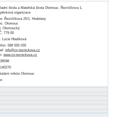
ladní škola a Mateřská škola Olomouc, Řezníčkova 1,
spěvková organizace
ce: Řezníčkova 25/1, Hodolany
ec: Olomouc
j: Olomoucký
: 779 00
. Lucie Hladíková
efon: 588 505 030
il:
info@zs-reznickova.cz
b:
www.zs-reznickova.cz
338598
0140270
tutární město Olomouc
ec