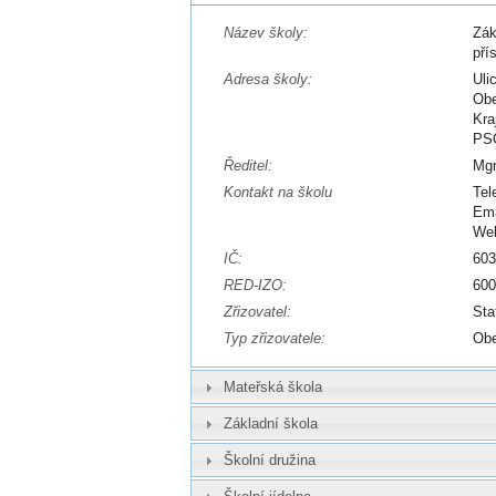
Název školy:
Zák
pří
Adresa školy:
Uli
Ob
Kra
PSČ
Ředitel:
Mgr
Kontakt na školu
Tel
Ema
We
IČ:
60
RED-IZO:
60
Zřizovatel:
Sta
Typ zřizovatele:
Ob
Mateřská škola
Základní škola
Školní družina