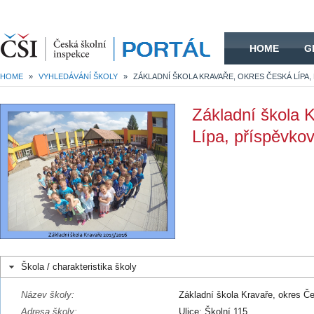
HOME
HOME
G
HOME
»
VYHLEDÁVÁNÍ ŠKOLY
»
Základní škola 
Lípa, příspěvko
Škola / charakteristika školy
Název školy:
Základní škola Kravaře, okres Č
Adresa školy:
Ulice: Školní 115