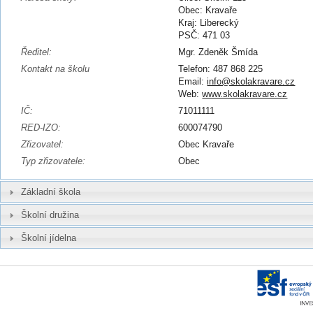
Obec: Kravaře
Kraj: Liberecký
PSČ: 471 03
Ředitel:
Mgr. Zdeněk Šmída
Kontakt na školu
Telefon: 487 868 225
Email:
info@skolakravare.cz
Web:
www.skolakravare.cz
IČ:
71011111
RED-IZO:
600074790
Zřizovatel:
Obec Kravaře
Typ zřizovatele:
Obec
Základní škola
Školní družina
Školní jídelna